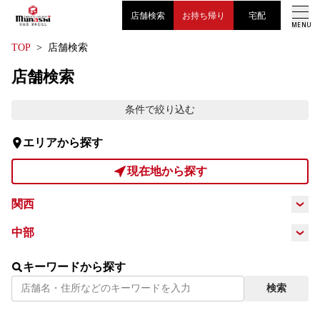
店舗検索
お持ち帰り
宅配
MENU
TOP
店舗検索
トップページ
店舗検索
メニュー
条件で絞り込む
エリアから探す
お知らせ
現在地から探す
採用情報
関西
大阪府
兵庫県
京都府
滋賀県
中部
会社案内
愛知県
キーワードから探す
検索
お問い合わせ