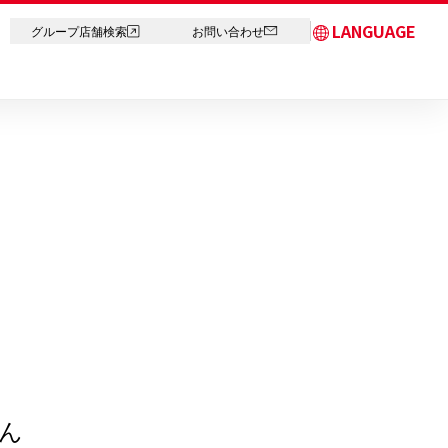
LANGUAGE
グループ店舗検索
お問い合わせ
日本語
English
简体中文
繁体字
한국어
ภาษาไทย
ん