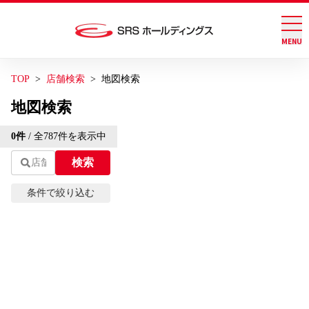
MENU
グループ店舗検索
お問い合わせ
TOP
店舗検索
地図検索
会社案内
地図検索
トグル
Leaflet
| ©
OpenStreetMap
contributions | 地図修正は
こ
0
件
/ 全
787
件を表示中
ちら
サステナビリティ
トグル
検索
+
−
IR情報
条件で絞り込む
トグル
エリアから探す
ブランド情報
現在地から探す
採用情報