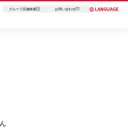
LANGUAGE
グループ店舗検索
お問い合わせ
日本語
English
简体中文
繁体字
한국어
ภาษาไทย
ん