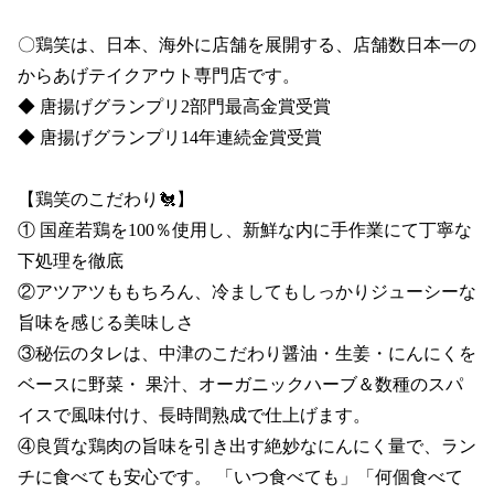
〇鶏笑は、日本、海外に店舗を展開する、店舗数日本一の
からあげテイクアウト専門店です。

◆ 唐揚げグランプリ2部門最高金賞受賞 

◆ 唐揚げグランプリ14年連続金賞受賞

【鶏笑のこだわり🐔】

① 国産若鶏を100％使用し、新鮮な内に手作業にて丁寧な
下処理を徹底

②アツアツももちろん、冷ましてもしっかりジューシーな
旨味を感じる美味しさ

③秘伝のタレは、中津のこだわり醤油・生姜・にんにくを
ベースに野菜・ 果汁、オーガニックハーブ＆数種のスパ
イスで風味付け、長時間熟成で仕上げます。

④良質な鶏肉の旨味を引き出す絶妙なにんにく量で、ラン
チに食べても安心です。 「いつ食べても」「何個食べて