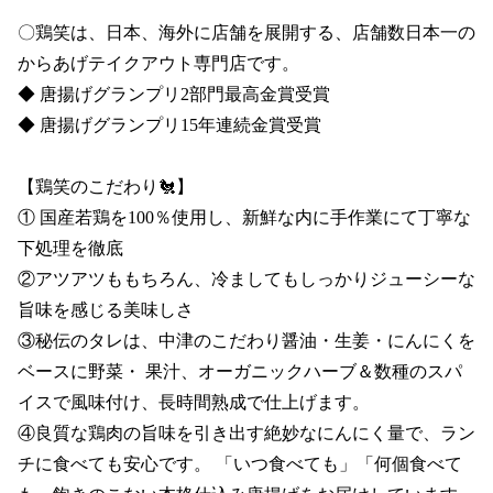
〇鶏笑は、日本、海外に店舗を展開する、店舗数日本一の
からあげテイクアウト専門店です。

◆ 唐揚げグランプリ2部門最高金賞受賞 

◆ 唐揚げグランプリ15年連続金賞受賞

【鶏笑のこだわり🐔】

① 国産若鶏を100％使用し、新鮮な内に手作業にて丁寧な
下処理を徹底

②アツアツももちろん、冷ましてもしっかりジューシーな
旨味を感じる美味しさ

③秘伝のタレは、中津のこだわり醤油・生姜・にんにくを
ベースに野菜・ 果汁、オーガニックハーブ＆数種のスパ
イスで風味付け、長時間熟成で仕上げます。

④良質な鶏肉の旨味を引き出す絶妙なにんにく量で、ラン
チに食べても安心です。 「いつ食べても」「何個食べて