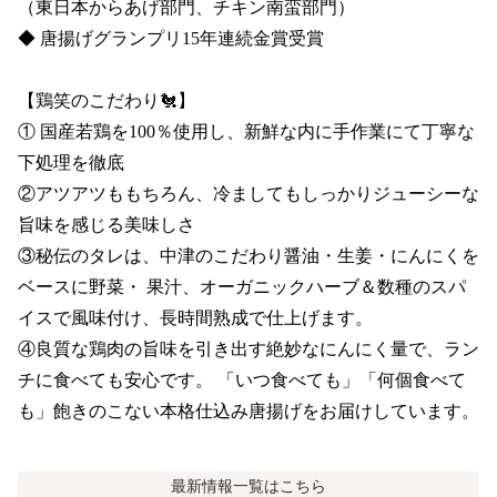
（東日本からあげ部門、チキン南蛮部門）

◆ 唐揚げグランプリ15年連続金賞受賞

【鶏笑のこだわり🐔】

① 国産若鶏を100％使用し、新鮮な内に手作業にて丁寧な
下処理を徹底

②アツアツももちろん、冷ましてもしっかりジューシーな
旨味を感じる美味しさ

③秘伝のタレは、中津のこだわり醤油・生姜・にんにくを
ベースに野菜・ 果汁、オーガニックハーブ＆数種のスパ
イスで風味付け、長時間熟成で仕上げます。

④良質な鶏肉の旨味を引き出す絶妙なにんにく量で、ラン
チに食べても安心です。 「いつ食べても」「何個食べて
も」飽きのこない本格仕込み唐揚げをお届けしています。
最新情報
一覧はこちら