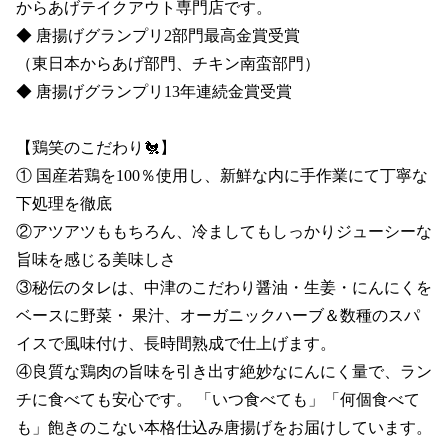
からあげテイクアウト専門店です。

◆ 唐揚げグランプリ2部門最高金賞受賞 

（東日本からあげ部門、チキン南蛮部門）

◆ 唐揚げグランプリ13年連続金賞受賞

【鶏笑のこだわり🐔】

① 国産若鶏を100％使用し、新鮮な内に手作業にて丁寧な
下処理を徹底

②アツアツももちろん、冷ましてもしっかりジューシーな
旨味を感じる美味しさ

③秘伝のタレは、中津のこだわり醤油・生姜・にんにくを
ベースに野菜・ 果汁、オーガニックハーブ＆数種のスパ
イスで風味付け、長時間熟成で仕上げます。

④良質な鶏肉の旨味を引き出す絶妙なにんにく量で、ラン
チに食べても安心です。 「いつ食べても」「何個食べて
も」飽きのこない本格仕込み唐揚げをお届けしています。